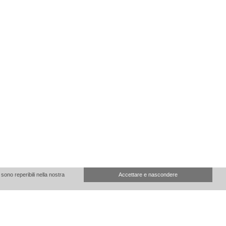
sono reperibili nella nostra
Accettare e nascondere