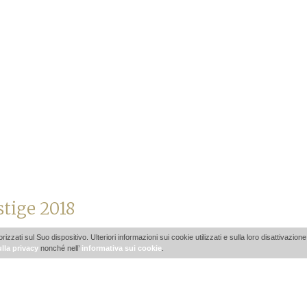
tige 2018
ti sul Suo dispositivo. Ulteriori informazioni sui cookie utilizzati e sulla loro disattivazione 
lla privacy
nonché nell’
informativa sui cookie
.