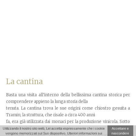
La cantina
Basta una visita all’interno della bellissima cantina storica per
comprendere appieno la lunga storia della
tenuta. La cantina trova le sue origini come chiostro gesuita a
Tramin; la struttura, che risale a circa 400 anni
fa, era già utilizzata dai monaci per la produzione vinicola. Sotto
alle volte della cantina si respira la
Utilizzando il nostro sito web, Lei accetta espressamente che i cookie
Accettare e
vengono memorizzati sul Suo dispositivo. Ulteriori informazioni sui
nascondere
profonda tradizione della casata Walch, testimoniata dalle