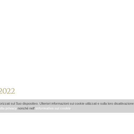
 2022
ti sul Suo dispositivo. Ulteriori informazioni sui cookie utilizzati e sulla loro disattivazione 
lla privacy
nonché nell’
informativa sui cookie
.