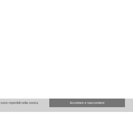
sono reperibili nella nostra
Accettare e nascondere