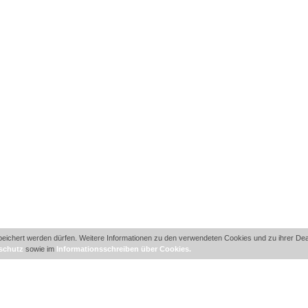
ichert werden dürfen. Weitere Informationen zu den verwendeten Cookies und zu ihrer Deakt
schutz
sowie im
Informationsschreiben über Cookies.