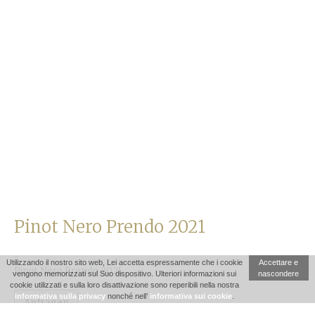
Pinot Nero Prendo 2021
-
Utilizzando il nostro sito web, Lei accetta espressamente che i cookie
Accettare e
Pinot Nero Prendo 2021
vengono memorizzati sul Suo dispositivo. Ulteriori informazioni sui
nascondere
cookie utilizzati e sulla loro disattivazione sono reperibili nella nostra
informativa sulla privacy
nonché nell’
informativa sui cookie
.