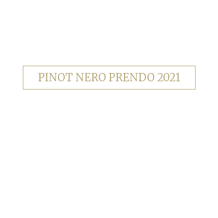
PINOT NERO PRENDO 2021