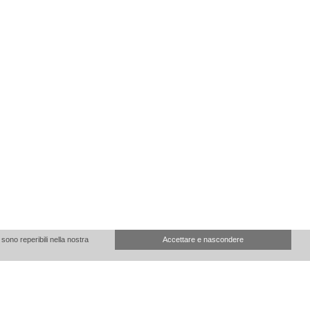
sono reperibili nella nostra
Accettare e nascondere