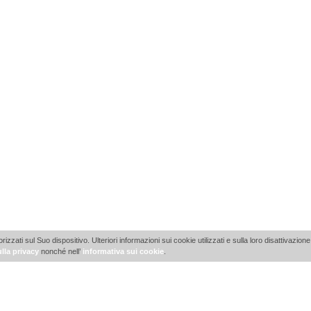
ti sul Suo dispositivo. Ulteriori informazioni sui cookie utilizzati e sulla loro disattivazione 
lla privacy
nonché nell’
informativa sui cookie
.