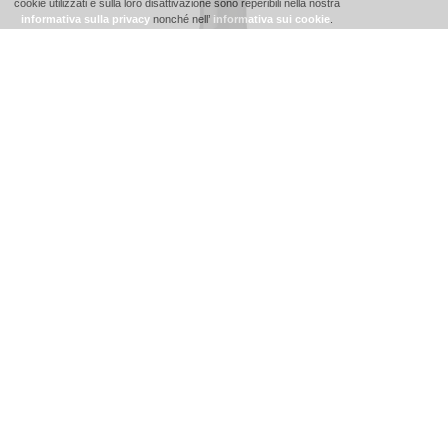
cookie utilizzati e sulla loro disattivazione sono reperibili nella nostra
informativa sulla privacy
nonché nell’
informativa sui cookie
.
Schiava Gentile “Plattensteig”
Rosé
Cuvée “Madrut”
Lago di Caldaro Classico
Santa Maddalena
Lagrein
Sauvignon “Krain”
Pinot Grigio “Marat”
Pinot Bianco
Müller Thurgau
Gewürztraminer
Chardonnay “Pilat”
Cabernet Sauvignon Prestige
Lagrein
Pinot Nero Prestige