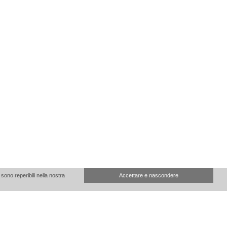
sono reperibili nella nostra
Accettare e nascondere