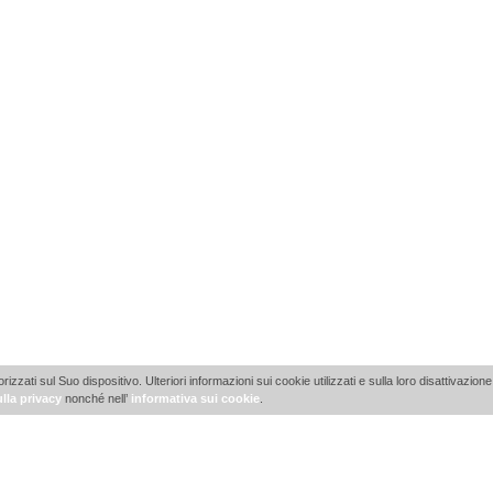
ti sul Suo dispositivo. Ulteriori informazioni sui cookie utilizzati e sulla loro disattivazione 
lla privacy
nonché nell’
informativa sui cookie
.