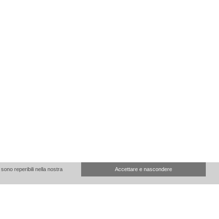
sono reperibili nella nostra
Accettare e nascondere