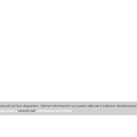
ti sul Suo dispositivo. Ulteriori informazioni sui cookie utilizzati e sulla loro disattivazione 
lla privacy
nonché nell’
informativa sui cookie
.