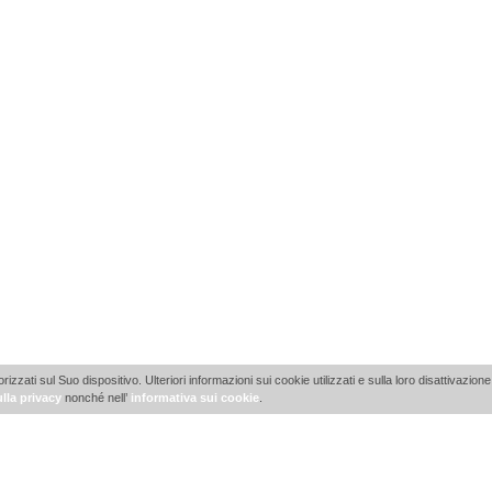
ti sul Suo dispositivo. Ulteriori informazioni sui cookie utilizzati e sulla loro disattivazione 
lla privacy
nonché nell’
informativa sui cookie
.