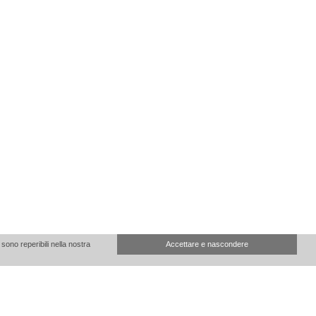
sono reperibili nella nostra
Accettare e nascondere