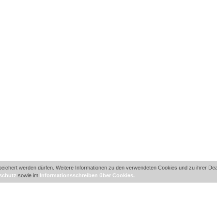
ichert werden dürfen. Weitere Informationen zu den verwendeten Cookies und zu ihrer Deakt
schutz
sowie im
Informationsschreiben über Cookies.