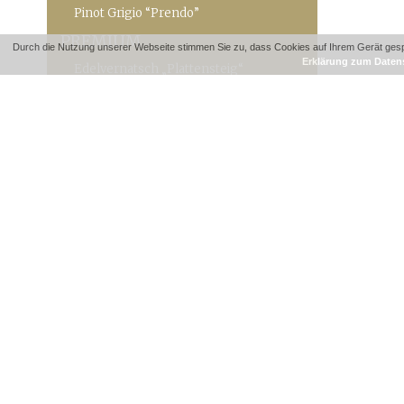
Pinot Grigio “Prendo”
PREMIUM
Durch die Nutzung unserer Webseite stimmen Sie zu, dass Cookies auf Ihrem Gerät gespe
Erklärung zum Daten
Edelvernatsch „Plattensteig“
Rosé
Cuvée „Madrut“
Kalterersee Auslese
St. Magdalener
Lagrein
Sauvignon “Krain”
Pinot Grigio “Marat”
Pinot Bianco
Müller Thurgau
Gewürztraminer
Chardonnay “Pilat”
GOLD LABEL
Cabernet Sauvignon Prestige