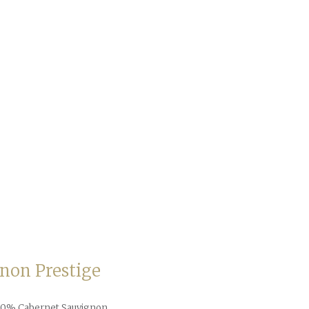
non Prestige
00% Cabernet Sauvignon